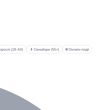
орослі (18–54)
👴 Сеньйори (55+)
🌐 Онлаїн-подіі