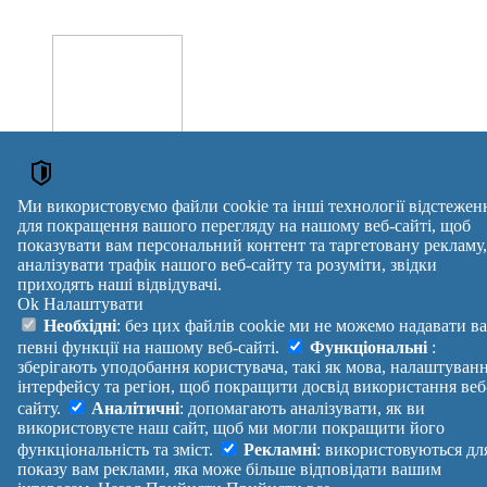
Ми використовуємо файли cookie та інші технології відстежен
Оголошення →
для покращення вашого перегляду на нашому веб-сайті, щоб
показувати вам персональний контент та таргетовану рекламу,
ОГОЛОШЕННЯ
аналізувати трафік нашого веб-сайту та розуміти, звідки
приходять наші відвідувачі.
Мікрокреди онлайн
Ok
Налаштувати
Оренда BAS
Необхідні
: без цих файлів cookie ми не можемо надавати в
Meest Express + BAS / 1C
Оголошення →
певні функції на нашому веб-сайті.
Функціональні
:
reklama
зберігають уподобання користувача, такі як мова, налаштуван
інтерфейсу та регіон, щоб покращити досвід використання веб
Правила
Політика
Зворотній
сайту.
Аналітичні
: допомагають аналізувати, як ви
Допомога
конфіденційності
зв'язок
використовуєте наш сайт, щоб ми могли покращити його
Платні
Маніфест
Україна
функціональність та зміст.
Рекламні
: використовуються дл
послуги
Про проект
Увійти
|
показу вам реклами, яка може більше відповідати вашим
Вихід